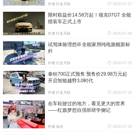
作者:行走天际
2026-07-27
限时权益价14.58万起！领克07GT 全能
猎装车正式上市
作者:行走天际
2026-07-26
试驾体验理想i8 全能家用纯电旗舰新标
杆
作者:行走天际
2026-07-25
泰钽700正式预售 预售价29.98万元起
开启智能越野3.0时代
作者:行走天际
2026-07-24
在车轮驶过的地方，看见更大的世界
——红旗梦想自强班研学侧记
作者:似水
2026-07-23