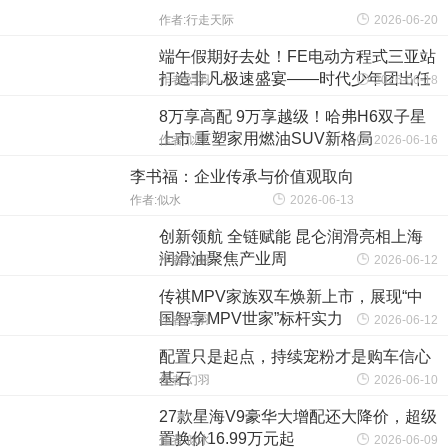
作者:行走天际
2026-06-20
端午假期好去处！FE电动方程式三亚站
打造非凡极速盛宴——时代少年团出任
作者:幻羽
2026-06-18
联信2026FE电动方程式三亚站官方大
8万享高配 9万享越级！哈弗H6双子星
使
上市 重塑家用燃油SUV新格局
作者:似水
2026-06-16
李书福：企业传承与价值观取向
作者:似水
2026-06-13
创新领航 全链赋能 昆仑润滑亮相上海
润滑油聚焦产业周
作者:幻羽
2026-06-12
传祺MPV家族双车焕新上市，展现“中
国智享MPV世家”标杆实力
作者:幻羽
2026-06-12
配置只是起点，持续宠粉才是购车信心
基石
作者:幻羽
2026-06-10
27款星海V9豪华大增配还大降价，超级
置换价16.99万元起
作者:似水
2026-06-09