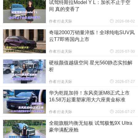
试驾特斯拉Model Y L：加长不止于空
间 真的变香了
作者:行走天际
2026-08-02
奇瑞2000万销量淬炼！全球纯电SUV风
云T7即将国内上市
作者:行走天际
2026-07-30
硬核颜值越级空间 星光560静态实拍解
析
作者:行走天际
2026-07-27
华为乾崑加持！东风奕派M8正式上市
16.58万起重塑家用大六座黄金标准
作者:行走天际
2026-07-27
全能旗舰均衡无短板 试驾极氪9X Ultra
豪华满配座舱