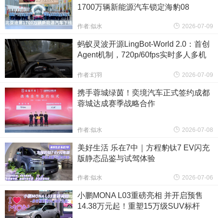
1700万辆新能源汽车锁定海豹08
作者:似水
2026-07-09
蚂蚁灵波开源LingBot-World 2.0：首创
Agent机制，720p/60fps实时多人多机
交互
作者:幻羽
2026-07-09
携手蓉城绿茵！奕境汽车正式签约成都
蓉城达成赛季战略合作
作者:似水
2026-07-08
美好生活 乐在7中｜方程豹钛7 EV闪充
版静态品鉴与试驾体验
作者:似水
2026-07-06
小鹏MONA L03重磅亮相 并开启预售
14.38万元起！重塑15万级SUV标杆