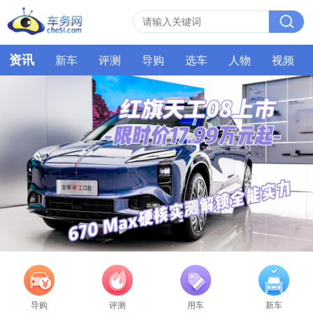
资讯
新车
评测
导购
选车
人物
视频
导购
评测
用车
新车