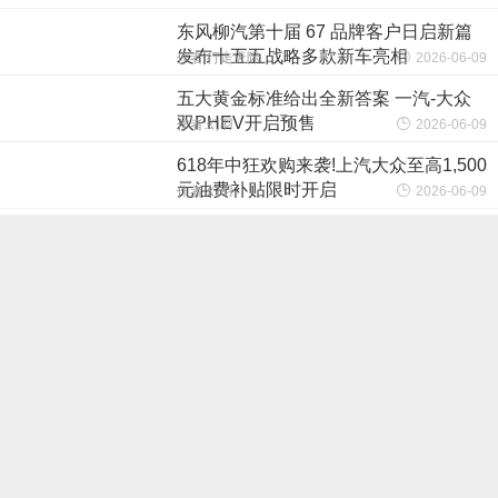
东风柳汽第十届 67 品牌客户日启新篇
发布十五五战略多款新车亮相
作者:行走天际
2026-06-09
五大黄金标准给出全新答案 一汽-大众
双PHEV开启预售
作者:幻羽
2026-06-09
618年中狂欢购来袭!上汽大众至高1,500
元油费补贴限时开启
作者:幻羽
2026-06-09
每一台212都有一个环塔梦，212越野车
环塔收官庆典举行
作者:妙语
2026-06-07
真实实景直播鉴证实力：7万级BJ30旅
行家 如何坐稳节油标杆？
作者:似水
2026-06-06
环塔淬炼冠军品质，瑞虎8冠军家族三
款新车正式上市 限时售9.29万元起
作者:行走天际
2026-06-05
东风柳汽与华为乾崑深度交流，持续深
化智能领域合作
作者:妙语
2026-06-03