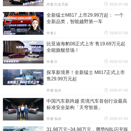
作者:行走天际
2026-07-06
全新猛士M817 上市29.99万起： 一个
全新品类，智能越野第一车
作者:L
2026-07-05
比亚迪海豹08正式上市 售19.69万元起
全能旗舰登场！
作者:G
2026-07-05
探享新境界！全新猛士 M817正式上市
售29.99万元起
作者:似水
2026-07-05
中国汽车新跨越 奕境汽车首创行业最高
标准安全架构「天穹智盾」
作者:似水
2026-07-03
31.98万元~34.98万元，腾势N8L闪充版