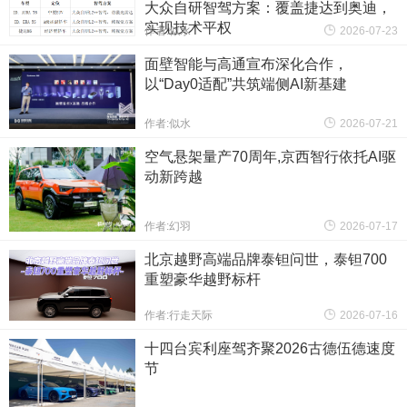
大众自研智驾方案：覆盖捷达到奥迪，
实现技术平权
作者:似水
2026-07-23
面壁智能与高通宣布深化合作，
以“Day0适配”共筑端侧AI新基建
作者:似水
2026-07-21
空气悬架量产70周年,京西智行依托AI驱
动新跨越
作者:幻羽
2026-07-17
北京越野高端品牌泰钽问世，泰钽700
重塑豪华越野标杆
作者:行走天际
2026-07-16
十四台宾利座驾齐聚2026古德伍德速度
节