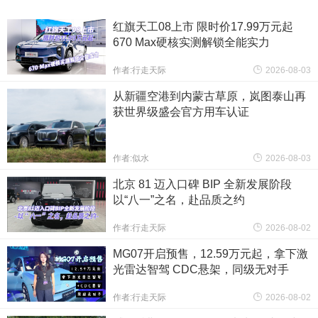
红旗天工08上市 限时价17.99万元起
670 Max硬核实测解锁全能实力
作者:行走天际
2026-08-03
从新疆空港到内蒙古草原，岚图泰山再
获世界级盛会官方用车认证
作者:似水
2026-08-03
北京 81 迈入口碑 BIP 全新发展阶段
以“八一”之名，赴品质之约
作者:行走天际
2026-08-02
MG07开启预售，12.59万元起，拿下激
光雷达智驾 CDC悬架，同级无对手
作者:行走天际
2026-08-02