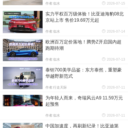
作者:似水
2026-07-15
实力平权百万级体验！比亚迪海豹08北
京站上市 售价19.69万元起
作者:似水
2026-07-14
欧洲百万定价落地！腾势Z开启国内超
跑期待潮
作者:似水
2026-07-13
泰钽700美学品鉴：东方泰然，重塑豪
华越野新范式
作者:行走天际
2026-07-11
为年轻人而来，奇瑞风云A9 11.59万元
起预售
作者:似水
2026-07-11
中国加速度，再刷新纪录！比亚迪第