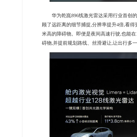
华为乾崑896线激光雷达采用行业首创的
顾了远距离的细节捕捉,分辨率提升4倍,看得
米高的障碍物。即便是夜间高速行驶,也能在
碍物,并提前规划路线、丝滑避让,让出行多