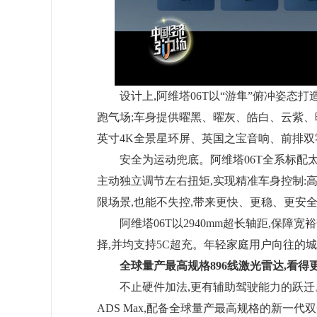
设计上,阿维塔06T以“游隼”俯冲姿态打
跑气场;车身提供曜黑、曜灰、皓白、云紫、晴
英寸4K全景星环屏、英国之宝音响、前排双
安全为运动兜底。阿维塔06T全系标配太
主动独立调节左右扭矩,实现精准车身控制:
限场景,也能不失控,带来更快、更稳、更安
阿维塔06T以2940mm超长轴距,保
择,并均支持5C超充。年轻家庭用户向往的
全球量产最高规格896线激光雷达,看得
不止硬件加法,更有辅助驾驶能力的跃迁。阿维
ADS Max,配备
全球量产最高规格的新一代双光