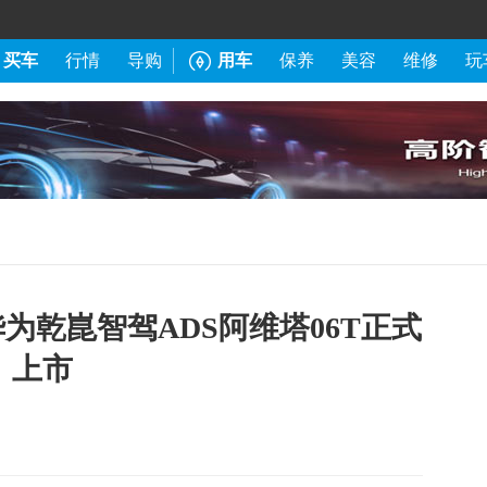
买车
行情
导购
用车
保养
美容
维修
玩
华为乾崑智驾ADS阿维塔06T正式
上市