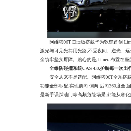
阿维塔06T Elite版搭载华为乾崑首创 
激光与可见光共用光路,不受夜间、逆光、远光
全筑牢坚实屏障。贴心的是,Limera布置
全维防碰撞系统CAS 4.0,护航每一次出
安全从来不是选配。阿维塔06T全系搭
功能全部标配,实现前向 侧向 后向360度
是新手误踩油门等高频危险场景,都能从容化