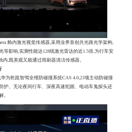
Limera 舱内激光视觉传感器,采用业界首创共光路光学架构,
等影响,实测性能达128线激光雷达的近1.5倍,为行车安
在座舱内,既美观又能通过雨刷器清洁传感器。
行
载华为乾崑智驾
全维防碰撞系统CAS 4.0,23项主动防碰撞
全面防护。无论夜间行车、深夜高速犯困、电动车鬼探头还
解。