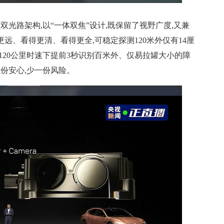
双光路架构,以“一体双焦”设计,既保留了视野广度,又兼
更远、看得更清、看得更全,可稳定探测120米外仅有14厘
120公里时速下提前3秒识别百米外、仅易拉罐大小的障
一份安心,少一份风险。