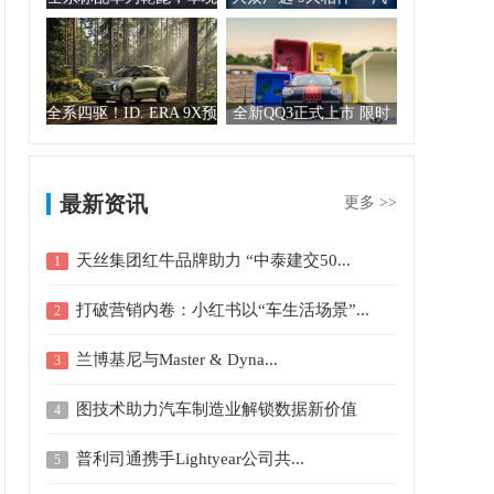
S携手全球顶级供应...
大众春季新品发...
全系四驱！ID. ERA 9X预
全新QQ3正式上市 限时
售32....
一口价5.89-...
最新资讯
更多 >>
天丝集团红牛品牌助力 “中泰建交50...
1
打破营销内卷：小红书以“车生活场景”...
2
兰博基尼与Master & Dyna...
3
图技术助力汽车制造业解锁数据新价值
4
普利司通携手Lightyear公司共...
5