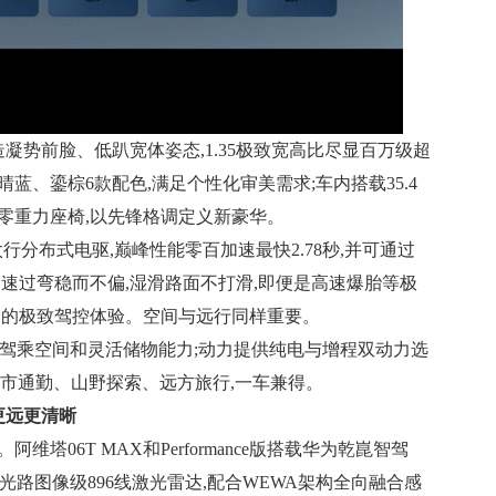
造凝势前脸、低趴宽体姿态,1.35极致宽高比尽显百万级超
蓝、鎏棕6款配色,满足个性化审美需求;车内搭载35.4
零重力座椅,以先锋格调定义新豪华。
行分布式电驱,巅峰性能零百加速最快2.78秒,并可通过
高速过弯稳而不偏,湿滑路面不打滑,即便是高速爆胎等极
全的极致驾控体验。空间与远行同样重要。
障宽裕驾乘空间和灵活储物能力;动力提供纯电与增程双动力选
城市通勤、山野探索、远方旅行,一车兼得。
更远更清晰
塔06T MAX和Performance版搭载华为乾崑智驾
路图像级896线激光雷达,配合WEWA架构全向融合感