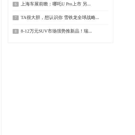
上海车展前瞻：哪吒U Pro上市 另...
6
TA很大胆，想认识你 雪铁龙全球战略...
7
8-12万元SUV市场强势推新品！瑞...
8