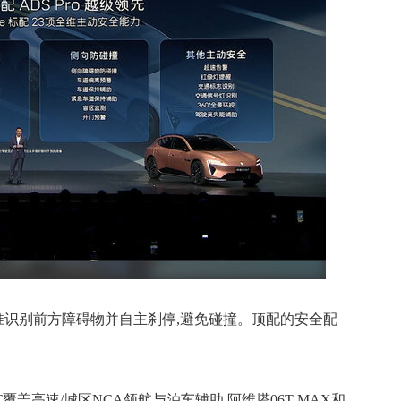
精准识别前方障碍物并自主刹停,避免碰撞。顶配的安全配
盖高速/城区NCA领航与泊车辅助,阿维塔06T MAX和