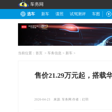
选车
新车
谍照
试驾测评
车图
当前位置：
首页
>
车务信息
>
新车
>
售价21.29万元起，搭载
2026-04-23 来源: 车务网 作者：幻羽