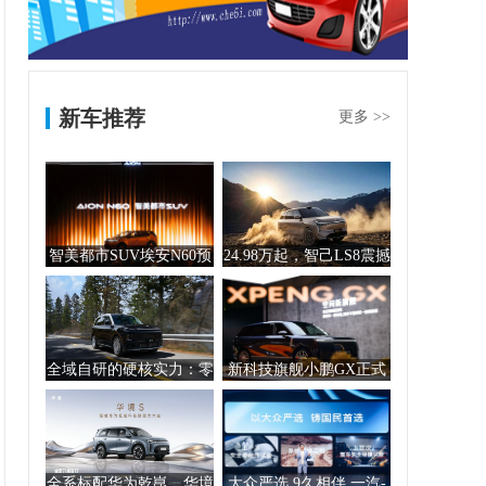
新车推荐
更多 >>
智美都市SUV埃安N60预
24.98万起，智己LS8震撼
售开启11.5...
上市！30...
全域自研的硬核实力：零
新科技旗舰小鹏GX正式
跑D19售价21....
开启预售，预售价3...
全系标配华为乾崑，华境
大众严选 9久相伴 一汽-