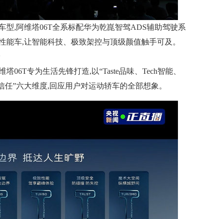
车型,阿维塔06T全系标配华为乾崑智驾ADS辅助驾驶系
台性能车,让智能科技、极致架控与顶级颜值触手可及。
6T专为生活先锋打造,以“Taste品味、Tech智能、
、Trust信任”六大维度,回应用户对运动轿车的全部想象。