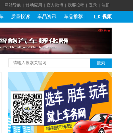
网站导航
|
移动应用
|
官方微博
|
我要投稿
|
登录
|
注册
车
质量投诉
车品资讯
车品推荐
视频
搜索