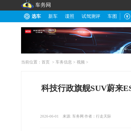
选车
新车
谍照
试驾测评
车图
当前位置：
首页
>
车务信息
>
视频
>
科技行政旗舰SUV蔚来
2026-06-01 来源: 车务网 作者：行走天际