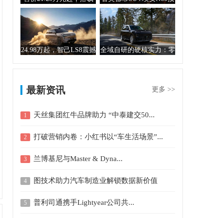
华为乾崑智驾A...
售开启11.5...
24.98万起，智己LS8震撼
全域自研的硬核实力：零
上市！30...
跑D19售价21....
最新资讯
更多 >>
天丝集团红牛品牌助力 “中泰建交50...
1
打破营销内卷：小红书以“车生活场景”...
2
兰博基尼与Master & Dyna...
3
图技术助力汽车制造业解锁数据新价值
4
普利司通携手Lightyear公司共...
5