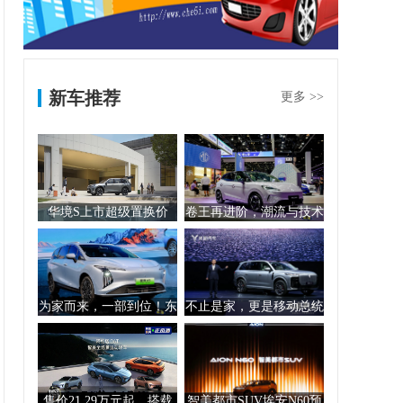
新车推荐
更多 >>
华境S上市超级置换价
卷王再进阶，潮流与技术
14.98万元起！1...
双料冠军！2026...
为家而来，一部到位！东
不止是家，更是移动总统
风风行星海 V6 ...
套房！岚图泰山X8...
售价21.29万元起，搭载
智美都市SUV埃安N60预