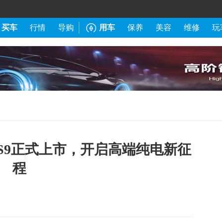
买车
行情
导购
用车
保养
美容
维修
玩
ES9正式上市，开启高端纯电新征
程