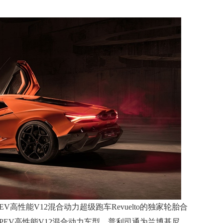
高性能V12混合动力超级跑车Revuelto的独家轮胎合
款HPEV高性能V12混合动力车型。普利司通为兰博基尼