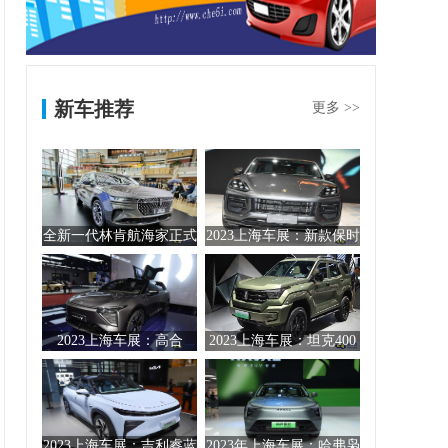
新车推荐
更多 >>
全新一代林肯航海家正式
2023上海车展：新款保时
上市 售价32.8...
捷Cayenn...
2023上海车展：高合
2023上海车展：坦克400
HiPhi Y正式...
Hi4-T...
2023上海车展：吉利睿蓝
2023年上海车展：哈弗枭