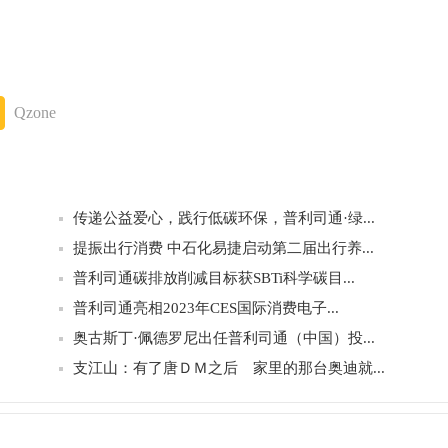
Qzone
传递公益爱心，践行低碳环保，普利司通·绿...
提振出行消费 中石化易捷启动第二届出行养...
普利司通碳排放削减目标获SBTi科学碳目...
普利司通亮相2023年CES国际消费电子...
.
奥古斯丁·佩德罗尼出任普利司通（中国）投...
支江山：有了唐ＤＭ之后 家里的那台奥迪就...