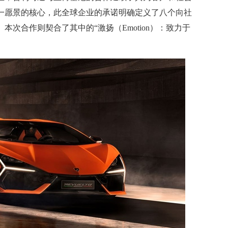
这一愿景的核心，此全球企业的承诺明确定义了八个向社
次合作则契合了其中的“激扬（Emotion）：致力于