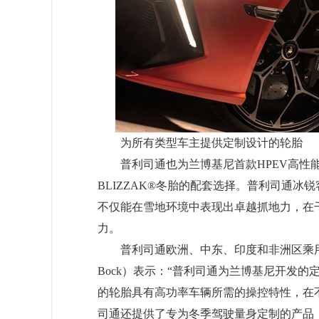
为所有类型车主提供定制设计的轮胎
普利司通也为兰博基尼首款HPEV高性能V
BLIZZAK®冬胎的配套选择。普利司通冰锐
不仅能在雪地环境中表现出卓越抓地力，在
力。
普利司通欧洲、中东、印度和非洲区乘用车替
Bock）表示：“普利司通为兰博基尼开发的定
的轮胎具有高功率车辆所需的操控特性，在
司通还提供了专为冬季驾驶量身定制的产品，确