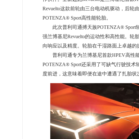
Revuelto这款前轮由三台电动机驱动，后
POTENZA® Sport高性能轮胎。
此次普利司通搏天族POTENZA® Spo
强兰博基尼Revuelto的运动性和高性能
向响应以及精度。轮胎在干湿路面上卓越的抓地
普利司通专为兰博基尼首款HPEV高性能V
POTENZA® Sport还采用了可缺气行驶
度前进，这意味着即便在途中遭遇了扎胎状