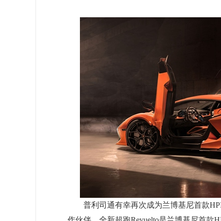
普利司通有幸再次成为兰博基尼首款HPEV
作伙伴。全新超跑Revuelto是兰博基尼首